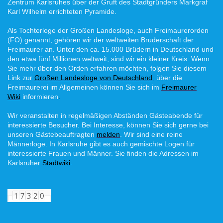
Zentrum Karlsruhes über der Gruft des Stadtgründers Markgraf
Karl Wilhelm errichteten Pyramide.
Als Tochterloge der Großen Landesloge, auch Freimaurerorden
(FO) genannt, gehören wir der weltweiten Bruderschaft der
Freimaurer an. Unter den ca. 15.000 Brüdern in Deutschland und
den etwa fünf Millionen weltweit, sind wir ein kleiner Kreis. Wenn
Sie mehr über den Orden erfahren möchten, folgen Sie diesem
Link zur
Großen Landesloge von Deutschland
,
über die
Freimaurerei im Allgemeinen können Sie sich im
Freimaurer
Wiki
informieren
.
Wir veranstalten in regelmäßigen Abständen Gästeabende für
interessierte Besucher. Bei Interesse, können Sie sich gerne bei
unseren Gästebeauftragten
melden
. Wir sind eine reine
Männerloge. In Karlsruhe gibt es auch gemischte Logen für
interessierte Frauen und Männer. Sie finden die Adressen im
Karlsruher
Stadtwiki
.