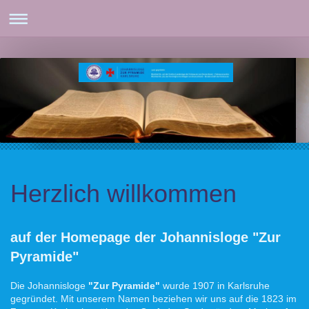
Herzlich willkommen
auf der Homepage der Johannisl
oge "Zur
Pyramide"
Die Johannisloge
"Zur Pyramide"
wurde 1907 in Karlsruhe
gegründet. Mit unserem Namen beziehen wir uns auf die 1823 im