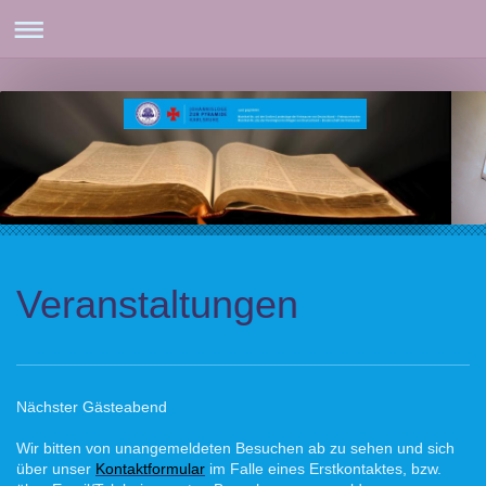
Veranstaltungen
Nächster Gästeabend
Wir bitten von unangemeldeten Besuchen ab zu sehen und sich
über unser
Kontaktformular
im Falle eines Erstkontaktes, bzw.